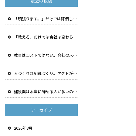
最近の投稿
「頑張ります。」だけでは評価しません。アクトが”行動 ”を最も大切にする理由
「教える」だけでは会社は変わらない。成長する組織に共 通する「振り返る文化」とは
教育はコストではない。会社の未来をつくる、最も価値の 高い投資だと私たちが考える理由
人づくりは組織づくり。アクトが階層別研修を続ける理由
建設業は本当に辞める人が多いのか。離職率を下げるため に私たちが見直した5つのこと
アーカイブ
2026年8月