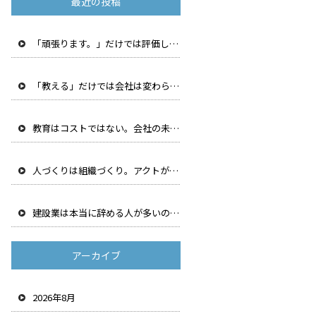
最近の投稿
「頑張ります。」だけでは評価しません。アクトが”行動 ”を最も大切にする理由
「教える」だけでは会社は変わらない。成長する組織に共 通する「振り返る文化」とは
教育はコストではない。会社の未来をつくる、最も価値の 高い投資だと私たちが考える理由
人づくりは組織づくり。アクトが階層別研修を続ける理由
建設業は本当に辞める人が多いのか。離職率を下げるため に私たちが見直した5つのこと
アーカイブ
2026年8月