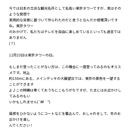
今では日本の立派な観光名所として名高い東京タワーですが、実はその
ような発想で
実用的な背景に基づいて作られたのだと思うとなんだか感慨深いです
ね。東京タワー
のおかげで、私たちはテレビを自由に楽しめているといっても過言では
ありません
(？)
12月23日は東京タワーの日。
もしまだ登ったことがない方は、この機会に一度登ってみるのもオスス
メです。地上
約150mにある、メインデッキの大展望台では、東京の景色を一望する
ことができます
よ♪この時期は寒くておうちにこもりがちですが、たまにはお出かけし
てみるのもい
いかもしれません(´艸｀*)
風邪をひかないようにコートなどを着込んで、おしゃれをして、冬のお
出かけを楽し
んでください！