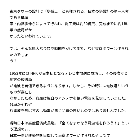
東京タワーの設計は「塔博士」とも称される、日本の塔設計の第一人者
である構造
家・内藤多仲らによって行われ、総工費は約30億円、完成までに約1年
半の歳月がか
かったといわれています。
では、そんな膨大な金額や時間をかけてまで、なぜ東京タワーは作られ
たのでしょ
う？
1953年には NHK が日本初となるテレビ本放送に成功し、その後次々と
地方の放送局
が電波を発信できるようになります。しかし、その時には電波塔という
ものが存在し
なかったため、各局は独自のアンテナを使い電波を発信していました。
各局がそれぞ
れ電波を飛ばすのは効率が悪く品質の良いものではありませんでした。
当時日本は高度経済成長期。「全てをまかなう電波塔を作ろう！」とい
う理想の元、
日本一高い建築物を目指して東京タワーが作られたそうです。